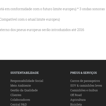
tá em conformidade com o futuro limite europeu) * 3 ondas sonoras
Compatível com o atual limite europeu)
externo dos pneus europeus serão introduzidos até 2016
SUSTENTABILIDADE
PNEUS & SERVIÇOS
Responsabilidade Social
Carros de passageiros
Meio Ambiente
SUV & caminhões leves
Gestão da Qualidade
Caminhões e ônibus
Clientes
Off Road
Colaboradores
Agricultura
Central R&D
Bicicleta