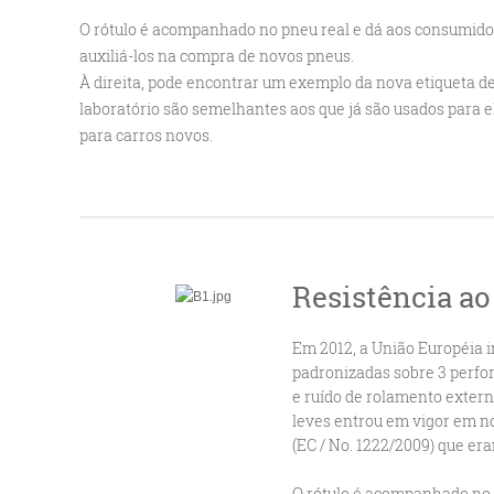
O rótulo é acompanhado no pneu real e dá aos consumido
auxiliá-los na compra de novos pneus.
À direita, pode encontrar um exemplo da nova etiqueta de
laboratório são semelhantes aos que já são usados para 
para carros novos.
Resistência ao
Em 2012, a União Européia i
padronizadas sobre 3 perfor
e ruído de rolamento exter
leves entrou em vigor em n
(EC / No. 1222/2009) que era
O rótulo é acompanhado no p