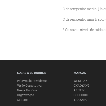
O desempenho médio. (Já es
O desempenho mais fraco. (
* Os novos níveis de ruído 
SOBRE A ZC RUBBER
MARCAS
Palavra do Presidente
WESTLAKE
Visão Corporativa
CHAOYANG
Nossa História
ARISUN
Organização
GOODRIDE
Contato
TRAZANO