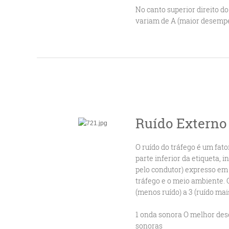
No canto superior direito d
variam de A (maior desemp
Ruído Externo
O ruído do tráfego é um fa
parte inferior da etiqueta, i
pelo condutor) expresso em d
tráfego e o meio ambiente. 
(menos ruído) a 3 (ruído mais
1 onda sonora O melhor dese
sonoras