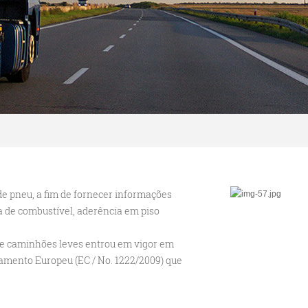
de pneu, a fim de fornecer informações
a de combustível, aderência em piso
 e caminhões leves entrou em vigor em
amento Europeu (EC / No. 1222/2009) que