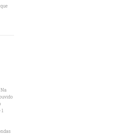
 que
. Na
 ouvido
o
 1
 ondas