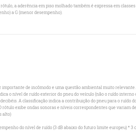
o rótulo, a aderência em piso molhado também é expressa em classes
enho) a G (menor desempenho).
tor importante de incômodo e uma questão ambiental muito relevante
ndica o nível de ruído exterior do pneu do veículo (não o ruído interno
ecibéis. A classificação indica a contribuição do pneu para o ruído d
O rótulo exibe ondas sonoras e níveis correspondentes que variam de
 alto)
mpenho do nível de ruído (3 dB abaixo do futuro limite europeu) * 3