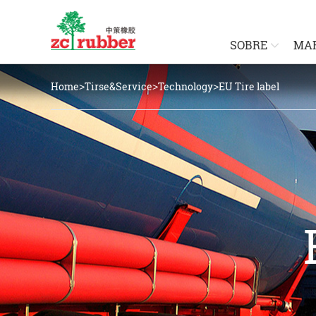
SOBRE
MA
Home
Tirse&Service
Technology
EU Tire label
>
>
>