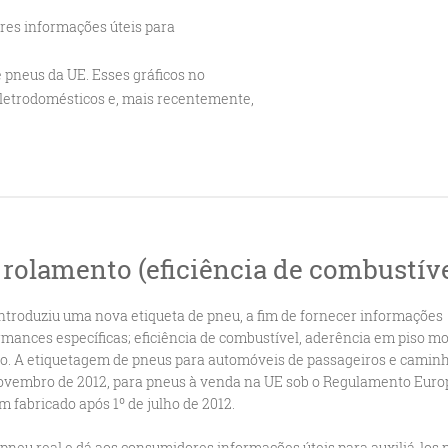
res informações úteis para
 pneus da UE. Esses gráficos no
eletrodomésticos e, mais recentemente,
 rolamento (eficiência de combustíve
ntroduziu uma nova etiqueta de pneu, a fim de fornecer informações
mances específicas; eficiência de combustível, aderência em piso m
no. A etiquetagem de pneus para automóveis de passageiros e camin
ovembro de 2012, para pneus à venda na UE sob o Regulamento Euro
m fabricado após 1º de julho de 2012.
neu real e dá aos consumidores informações úteis para auxiliá-los 