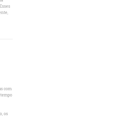
 Esses
ente,
us com
m tempo
o, os