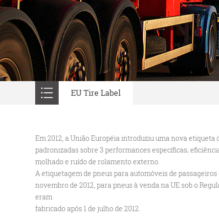
EU Tire Label
Em 2012, a União Européia introduziu uma nova etiqueta 
padronizadas sobre 3 performances específicas; eficiênci
molhado e ruído de rolamento externo.
A etiquetagem de pneus para automóveis de passageiros
novembro de 2012, para pneus à venda na UE sob o Regul
eram
fabricado após 1 de julho de 2012.