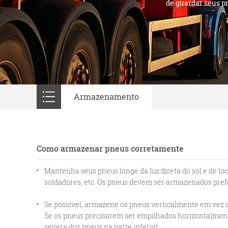
de guardar seus pn
Armazenamento
Como armazenar pneus corretamente
Mantenha seus pneus longe da luz direta do sol e de lo
soldadores, etc. Os pneus devem ser armazenados pref
Se possível, armazene os pneus verticalmente em vez d
Se os pneus precisarem ser empilhados horizontalment
severa dos pneus na parte inferior.