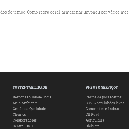
dos de tempo. Como regra geral, armazenar um pneu por vários me
SUSTENTABILIDADE
PNEUS & SERVIÇOS
Responsabilidade Social
Carros de passageiros
Meio Ambiente
SUV & caminhões leves
Gestão da Qualidade
Caminhões e ônibus
Clientes
Off Road
Colaboradores
Agricultura
Central R&D
Bicicleta