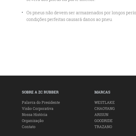
Os pneus não devem ser armazenados por longos perío
condições perfeitas causará danos ao pneu.
SOBRE A ZC RUBBER
MARCAS
Palavra do Presidente
WESTLAKE
Visão Corporativa
CHAOYANG
Nossa História
ARISUN
Organização
GOODRIDE
Contato
TRAZANO