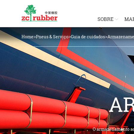
SOBRE
MA
Home
Pneus & Serviço
Guia de cuidados
Armazename
>
>
>
A
O armazenamento ade