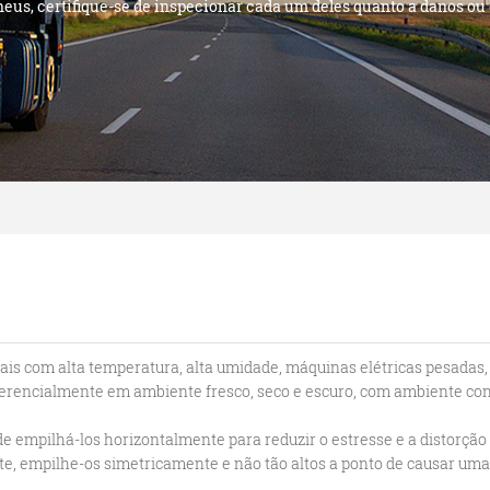
eus, certifique-se de inspecionar cada um deles quanto a danos ou 
cais com alta temperatura, alta umidade, máquinas elétricas pesadas,
erencialmente em ambiente fresco, seco e escuro, com ambiente con
e empilhá-los horizontalmente para reduzir o estresse e a distorção
e, empilhe-os simetricamente e não tão altos a ponto de causar uma