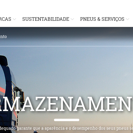
RCAS
SUSTENTABILIDADE
PNEUS & SERVIÇOS
nto
RMAZENAMEN
quado garante que a aparência e o desempenho dos seus pneus s